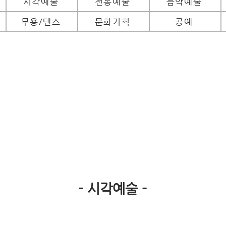
시각예술
전통예술
음악예술
무용/댄스
문화기획
공예
​- 시각예술 -