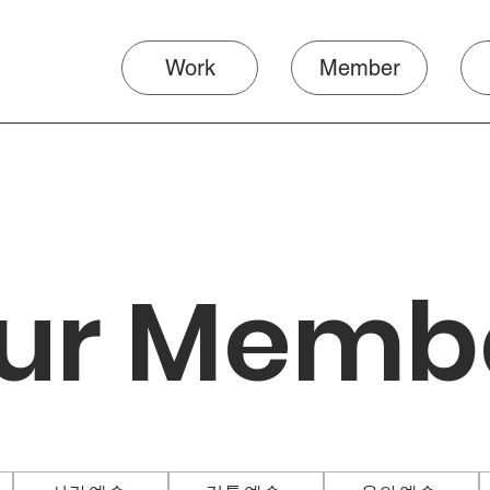
Work
Member
ur M
emb