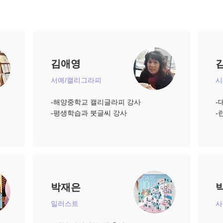
김애영
서예/캘리그라피
시
-해양중학교 캘리글라피 강사
-
​-평생학습과 붓글씨 강사
​
박재은
일러스트
사