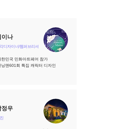
김이나
각디자이너/웹퍼브리셔
대한민국 민화아트페어 참가
-런닝맨601회 특집 캐릭터 디자인
박정우
진