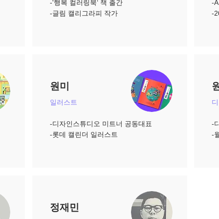
-'행복 컬러링북‘ 책 출간
-
​-글림 캘리그라피 작가
​
원미
일러스트
​
-디자인스튜디오 미트너 공동대표
-
​-롯데 캘린더 일러스트
​
정재민