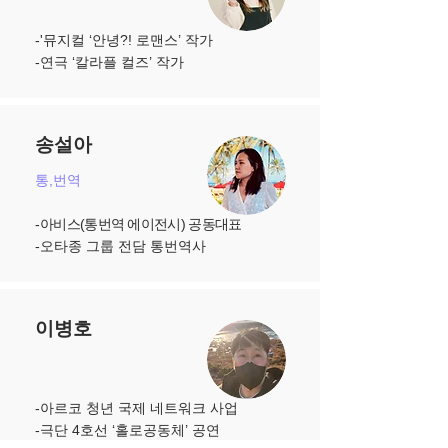
-'뮤지컬 ‘안녕?! 로맨스’ 작가
​-연극 ‘칼라플 컬즈’ 작가
송설아
통,번역
-
아비스(통번역 에이전시) 공동대표
​-
오타종 그룹 전담 통번역사
이병호
-아르코 청년 국제 네트워크 사업
​-극단 4호선 ‘홀로공동체’ 공연