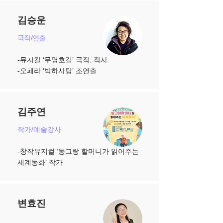
김승운
극작/연출
-뮤지컬 ‘무명호걸’ 극작, 작사
​-오페라 ‘박하사탕’ 조연출
김주연
작가/예술강사
-창작뮤지컬 ‘동그랑 할머니가 읽어주는
세계동화’ 작가
변효진