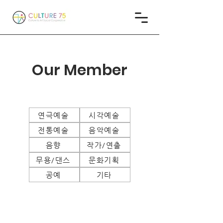
Our M
ember
연극예술
시각예술
전통예술
음악예술
음향
작가/연출
무용/댄스
문화기획
공예
기타