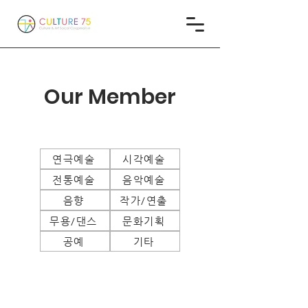
Our M
ember
연극예술
시각예술
전통예술
음악예술
음향
작가/연출
무용/댄스
문화기획
공예
기타