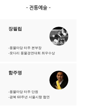
​- 전통예술 -
장필립
-풍물마당 터주 본부장
-웃다리 풍물경연대회 최우수상
함주명
-풍물마당 터주 단원
​-광복 60주년 서울시향 협연