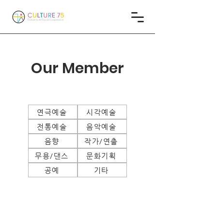
Our M
ember
연극예술
시각예술
전통예술
음악예술
음향
작가/연출
무용/댄스
문화기획
공예
기타