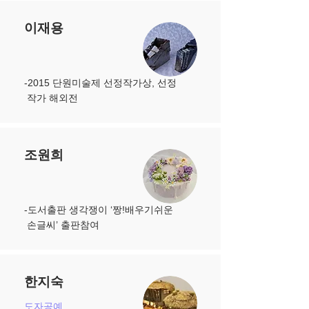
이재용
-2015 단원미술제 선정작가상, 선정
작가 해외전
조원희
-
도서출판 생각쟁이 ‘짱!배우기쉬운
손글씨’ 출판참여
한지숙
도자공예