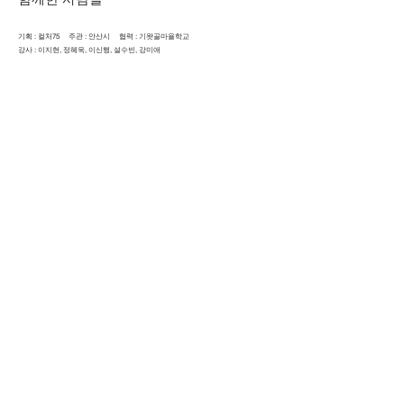
기획
: 컬처75 주관 : 안산시 협력 : 기왓골마을학교
​강사 : 이지현, 정혜욱, 이신행, 설수빈, 강미애
Previous
Next
Let’s Create.
Culture 75
Facebook
Instagram
Youtube